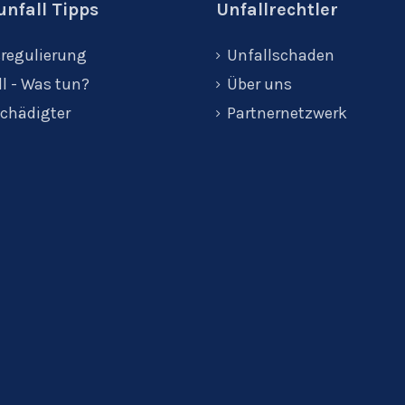
nfall Tipps
Unfallrechtler
regulierung
Unfallschaden
l - Was tun?
Über uns
chädigter
Partnernetzwerk