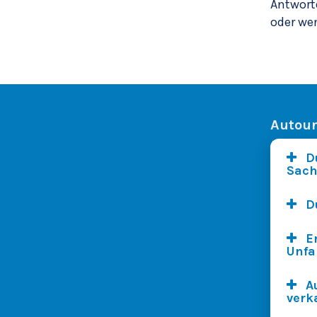
Antwort
oder we
Autoun
D
Sach
D
E
Unfa
A
verk