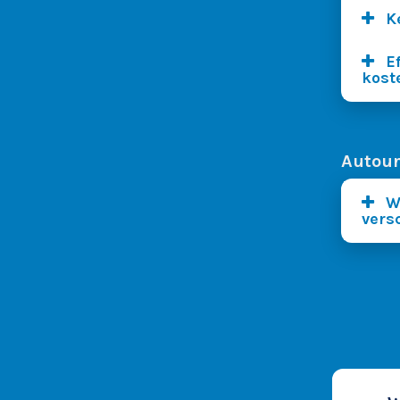
K
E
kost
Autoun
W
vers