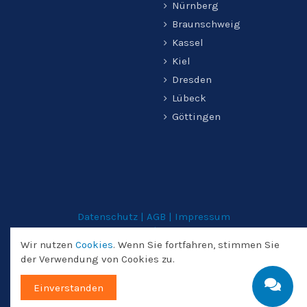
Nürnberg
Braunschweig
Kassel
Kiel
Dresden
Lübeck
Göttingen
Datenschutz
|
AGB
|
Impressum
Copyright © 2021 | Unfallrechtler.de
Wir nutzen
Cookies
. Wenn Sie fortfahren, stimmen Sie
created by HOOSA Design Manufaktur
der Verwendung von Cookies zu.
Einverstanden